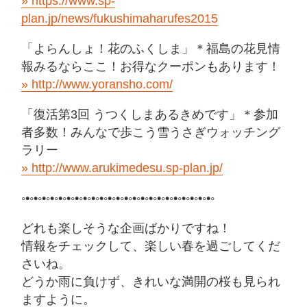
https://www.sp-
plan.jp/news/fukushimaharufes2015
「よらんしょ！花のふくしま」＊福島の花見情
報みるならここ！お得なクーポンもあります！
http://www.yoransho.com/
「復活第3回 うつくしまあるきめです」＊参加
者多数！みんなで歩こう雪うさぎウォッチング
ラリー
http://www.arukimedesu.sp-plan.jp/
◦•◦•◦•◦•◦•◦•◦•◦•◦•◦•◦•◦•◦•◦•◦•◦•◦•◦•◦•◦•◦•◦•◦•◦
どれも楽しそうな企画ばかりですね！
情報をチェックして、楽しい春を過ごしてくだ
さいね。
どうか雨に負けず、きれいな満開の桜も見られ
ますように。