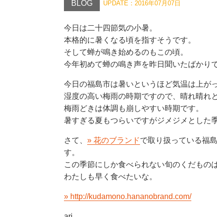
BLOG
UPDATE：2016年07月07日
今日は二十四節気の小暑。
本格的に暑くなる頃を指すそうです。
そして蝉が鳴き始めるのもこの頃。
今年初めて蝉の鳴き声を昨日聞いたばかりでし
今日の福島市は暑いというほど気温は上がって
湿度の高い梅雨の時期ですので、晴れ晴れとは
梅雨どきは体調も崩しやすい時期です。
暑すぎる夏もつらいですがジメジメとした季節
花のブランド
さて、
で取り扱っている福島
この季節にしか食べられない旬のくだものは、
わたしも早く食べたいな。
http://kudamono.hananobrand.com/
ari