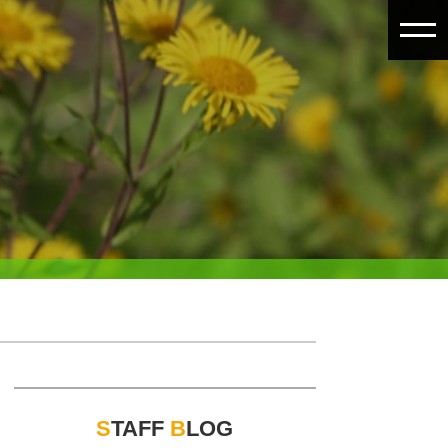
S
TAFF
B
LOG