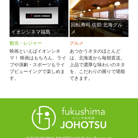
回転寿司 佐助 北海グル
イオンシネマ福島
メ
観光・レジャー
グルメ
映画といえばイオンシネ
あつかうネタのほとんど
マ！ 映画はもちろん、ライ
は、北海道から毎朝直送。
ブや演劇・スポーツもライ
上品で濃厚な味わいのネタ
ブビューイングで楽しめま
を、こだわりの握りで堪能
す。
できます。