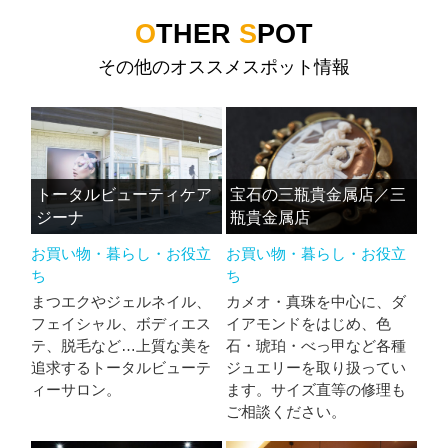
O
THER
S
POT
その他のオススメスポット情報
トータルビューティケア
宝石の三瓶貴金属店／三
ジーナ
瓶貴金属店
お買い物・暮らし・お役立
お買い物・暮らし・お役立
ち
ち
まつエクやジェルネイル、
カメオ・真珠を中心に、ダ
フェイシャル、ボディエス
イアモンドをはじめ、色
テ、脱毛など…上質な美を
石・琥珀・べっ甲など各種
追求するトータルビューテ
ジュエリーを取り扱ってい
ィーサロン。
ます。サイズ直等の修理も
ご相談ください。