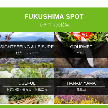
F
UKUSHIMA
S
POT
カテゴリ別特集
SIGHTSEEING & LEISURE
GOURMET
観光・レジャー
グルメ
USEFUL
HANAMIYAMA
お買い物・暮らし・お役立ち
花見山