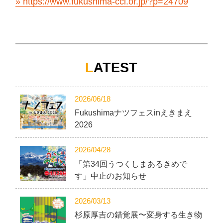
https://www.fukushima-cci.or.jp/?p=24709
L
ATEST
2026/06/18
Fukushimaナツフェスinえきまえ
2026
2026/04/28
「第34回うつくしまあるきめで
す」中止のお知らせ
2026/03/13
杉原厚吉の錯覚展〜変身する生き物