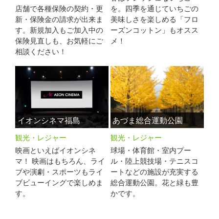
店舗で各種保険の契約・更
を。四季を通じていちごの
新・保険金の請求が出来ま
美味しさを楽しめる「フロ
す。新規加入もご加入中の
ーズンコットン」もオスス
保険見直しも、お気軽にご
メ！
相談ください！
イオンシネマ福島
あづま総合運動公園
観光・レジャー
観光・レジャー
映画といえばイオンシネ
球場・体育館・室内プー
マ！ 映画はもちろん、ライ
ル・陸上競技場・テニスコ
ブや演劇・スポーツもライ
ートなどの施設が充実する
ブビューイングで楽しめま
総合運動公園。花と緑も豊
す。
かです。