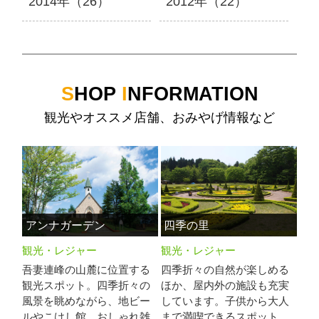
2014年（26）
2012年（22）
S
HOP
I
NFORMATION
観光やオススメ店舗、おみやげ情報など
アンナガーデン
四季の里
観光・レジャー
観光・レジャー
吾妻連峰の山麓に位置する
四季折々の自然が楽しめる
観光スポット。四季折々の
ほか、屋内外の施設も充実
風景を眺めながら、地ビー
しています。子供から大人
ルやこけし館、おしゃれ雑
まで満喫できるスポット。