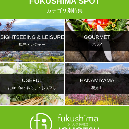
F
UKUSHIMA
S
POT
カテゴリ別特集
SIGHTSEEING & LEISURE
GOURMET
観光・レジャー
グルメ
USEFUL
HANAMIYAMA
お買い物・暮らし・お役立ち
花見山