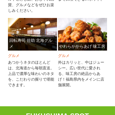
貨、グルメなどをぜひお楽
しみください。
回転寿司 佐助 北海グル
メ
やわらかからあげ 味工房
グルメ
グルメ
あつかうネタのほとんど
外はカリッと、中はジュー
は、北海道から毎朝直送。
シー。広い世代に愛され
上品で濃厚な味わいのネタ
る、味工房の絶品からあ
を、こだわりの握りで堪能
げ！福島県内をメインに店
できます。
舗展開。