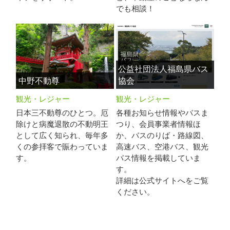
でも相談！
公益社団法人福島県バス
中野不動尊
協会
観光・レジャー
観光・レジャー
日本三不動尊のひとつ。厄
各種お知らせ情報やバスま
除けと病魔退散の不動明王
つり、会員事業者情報ほ
として広く知られ、毎年多
か、バスのりば・路線図、
くの参拝客で賑わっていま
高速バス、空港バス、観光
す。
バス情報を掲載していま
す。
詳細は公式サイトへをご覧
ください。