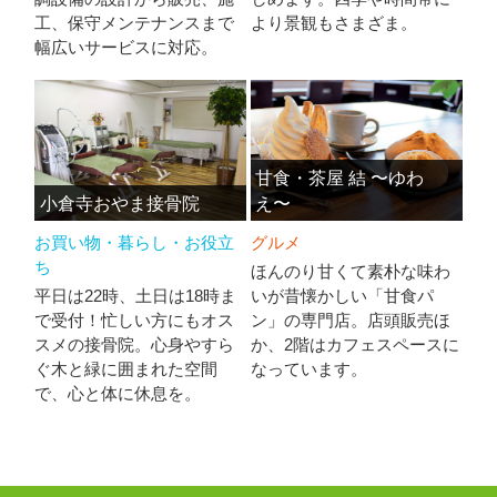
工、保守メンテナンスまで
より景観もさまざま。
幅広いサービスに対応。
甘食・茶屋 結 〜ゆわ
小倉寺おやま接骨院
え〜
お買い物・暮らし・お役立
グルメ
ち
ほんのり甘くて素朴な味わ
平日は22時、土日は18時ま
いが昔懐かしい「甘食パ
で受付！忙しい方にもオス
ン」の専門店。店頭販売ほ
スメの接骨院。心身やすら
か、2階はカフェスペースに
ぐ木と緑に囲まれた空間
なっています。
で、心と体に休息を。