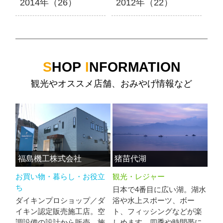
2014年（26）
2012年（22）
S
HOP
I
NFORMATION
観光やオススメ店舗、おみやげ情報など
福島機工株式会社
猪苗代湖
お買い物・暮らし・お役立
観光・レジャー
ち
日本で4番目に広い湖。湖水
ダイキンプロショップ／ダ
浴や水上スポーツ、ボー
イキン認定販売施工店。空
ト、フィッシングなどが楽
調設備の設計から販売、施
しめます。四季や時間帯に