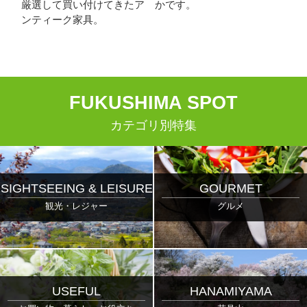
厳選して買い付けてきたア
かです。
ンティーク家具。
F
UKUSHIMA
S
POT
カテゴリ別特集
SIGHTSEEING & LEISURE
GOURMET
観光・レジャー
グルメ
USEFUL
HANAMIYAMA