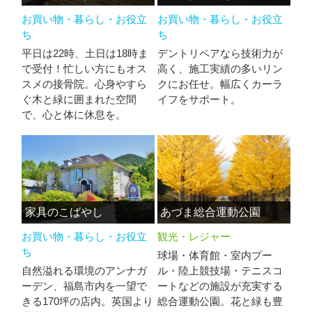
お買い物・暮らし・お役立
お買い物・暮らし・お役立
ち
ち
平日は22時、土日は18時ま
デントリペアなら技術力が
で受付！忙しい方にもオス
高く、施工実績の多いリン
スメの接骨院。心身やすら
クにお任せ。幅広くカーラ
ぐ木と緑に囲まれた空間
イフをサポート。
で、心と体に休息を。
家具のこばやし
あづま総合運動公園
お買い物・暮らし・お役立
観光・レジャー
ち
球場・体育館・室内プー
自然溢れる環境のアンナガ
ル・陸上競技場・テニスコ
ーデン、福島市内を一望で
ートなどの施設が充実する
きる170坪の店内。英国より
総合運動公園。花と緑も豊