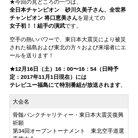
★今回の見どころの一つは、
全日本チャンピオン 砂川久美子さん、全世界
チャンピオン 将口恵美さん
を迎えての
女子初！！組手の演武
です。
空手の熱いパワーで、東日本大震災により被災
された福島および東北の方々および来場者にエ
ールを送ります！
★12月16日（土）16：00〜16：54（日時予
定：2017年11月1日現在）には
テレビユー福島にて特別番組が放送されます
。
大会名
骨髄バンクチャリティー・東日本大震災復興
祈願
第34回オープントーナメント 東北空手道選