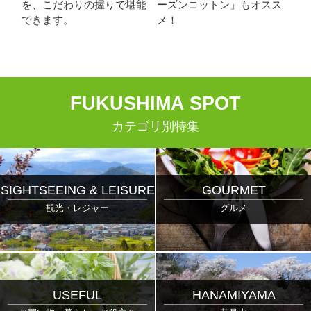
を、こだわりの握りで堪能
ーズンコットン」もオスス
できます。
メ！
F
UKUSHIMA
S
POT
カテゴリ別特集
SIGHTSEEING & LEISURE
GOURMET
観光・レジャー
グルメ
USEFUL
HANAMIYAMA