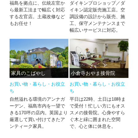
福島を拠点に、伝統左官か
ダイキンプロショップ／ダ
ら最新工法まで幅広く対応
イキン認定販売施工店。空
する左官店。土蔵改修など
調設備の設計から販売、施
もお任せ！
工、保守メンテナンスまで
幅広いサービスに対応。
家具のこばやし
小倉寺おやま接骨院
お買い物・暮らし・お役立
お買い物・暮らし・お役立
ち
ち
自然溢れる環境のアンナガ
平日は22時、土日は18時ま
ーデン、福島市内を一望で
で受付！忙しい方にもオス
きる170坪の店内。英国より
スメの接骨院。心身やすら
厳選して買い付けてきたア
ぐ木と緑に囲まれた空間
ンティーク家具。
で、心と体に休息を。