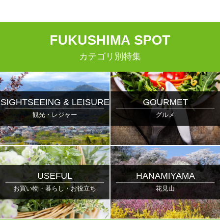
F
UKUSHIMA
S
POT
カテゴリ別特集
SIGHTSEEING & LEISURE
GOURMET
観光・レジャー
グルメ
USEFUL
HANAMIYAMA
お買い物・暮らし・お役立ち
花見山