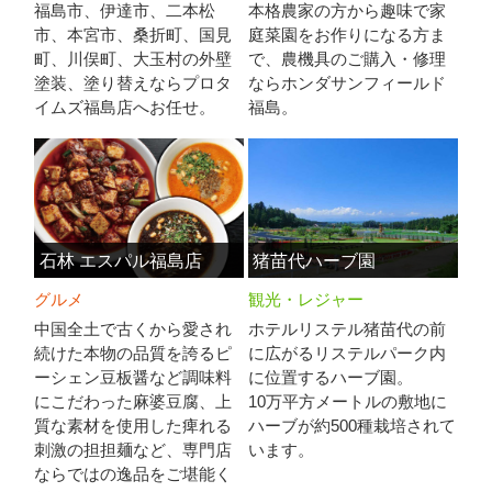
福島市、伊達市、二本松
本格農家の方から趣味で家
市、本宮市、桑折町、国見
庭菜園をお作りになる方ま
町、川俣町、大玉村の外壁
で、農機具のご購入・修理
塗装、塗り替えならプロタ
ならホンダサンフィールド
イムズ福島店へお任せ。
福島。
石林 エスパル福島店
猪苗代ハーブ園
グルメ
観光・レジャー
中国全土で古くから愛され
ホテルリステル猪苗代の前
続けた本物の品質を誇るピ
に広がるリステルパーク内
ーシェン豆板醤など調味料
に位置するハーブ園。
にこだわった麻婆豆腐、上
10万平方メートルの敷地に
質な素材を使用した痺れる
ハーブが約500種栽培されて
刺激の担担麺など、専門店
います。
ならではの逸品をご堪能く