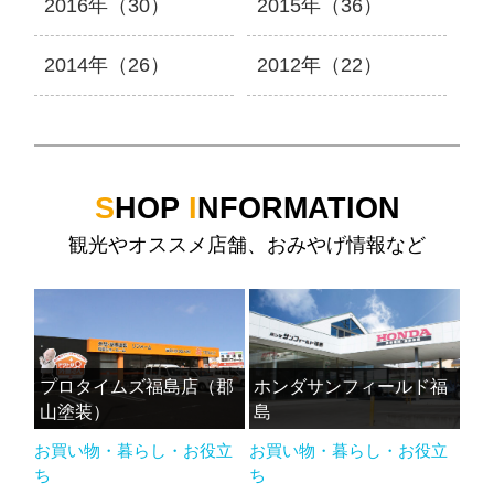
2016年（30）
2015年（36）
2014年（26）
2012年（22）
S
HOP
I
NFORMATION
観光やオススメ店舗、おみやげ情報など
プロタイムズ福島店（郡
ホンダサンフィールド福
山塗装）
島
お買い物・暮らし・お役立
お買い物・暮らし・お役立
ち
ち