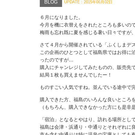
BLOG
UPDATE：2015年06月02日
６月になりました。
今月を機に衣替えをされたところも多いのでは
梅雨も忘れ既に夏を感じる暑い日々ですが、い
さて４月から開催されている「ふくしまデステ
この企画のひとつとして福島県ではお得に泊ま
ですが…
購入にチャンレジしてみたものの、販売先では
結局１枚も買えませんでしたー！
ものすごい人気ですね。並んでいる途中で完売
購入できた方、福島のいろんな良いところを観
（もちろん、購入できなかった方にも是非是非
「宿泊」となるとやはり、訪れる場所としては
福島は会津・浜通り・中通りとそれぞれに良い
む中通りは特に温泉の宝庫としても有名です。