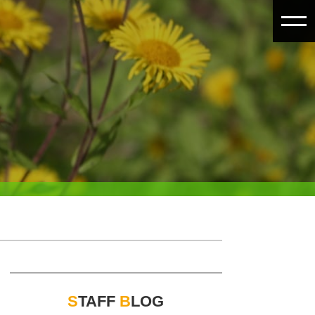
S
TAFF
B
LOG