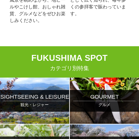
ルやこけし館、おしゃれ雑
くの参拝客で賑わっていま
貨、グルメなどをぜひお楽
す。
しみください。
F
UKUSHIMA
S
POT
カテゴリ別特集
SIGHTSEEING & LEISURE
GOURMET
観光・レジャー
グルメ