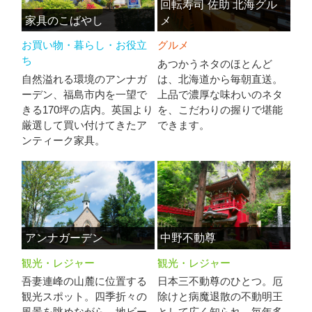
回転寿司 佐助 北海グル
家具のこばやし
メ
お買い物・暮らし・お役立
グルメ
ち
あつかうネタのほとんど
自然溢れる環境のアンナガ
は、北海道から毎朝直送。
ーデン、福島市内を一望で
上品で濃厚な味わいのネタ
きる170坪の店内。英国より
を、こだわりの握りで堪能
厳選して買い付けてきたア
できます。
ンティーク家具。
アンナガーデン
中野不動尊
観光・レジャー
観光・レジャー
吾妻連峰の山麓に位置する
日本三不動尊のひとつ。厄
観光スポット。四季折々の
除けと病魔退散の不動明王
風景を眺めながら、地ビー
として広く知られ、毎年多