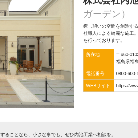
株式会社内
ガーデン）
癒し憩いの空間を創造す
社職人による綺麗な施工
を行っております。
所在地
〒960-010
福島県福島
電話番号
0800-600-
WEBサイト
https://www
関することなら、小さな事でも、ぜひ内池工業へ相談を。