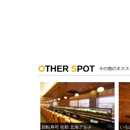
O
THER
S
POT
その他のオスス
回転寿司 佐助 北海グルメ
いろ