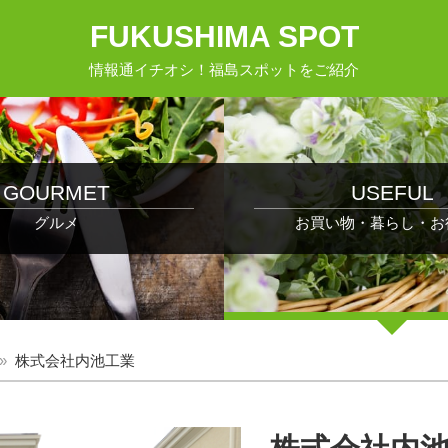
FUKUSHIMA SPOT
情報通イチオシ！福島スポットをご紹介
GOURMET
USEFUL
グルメ
お買い物・暮らし・お
株式会社内池工業