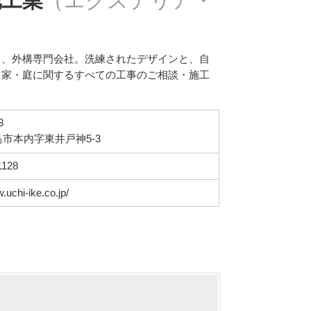
池工業
（エクステリア・
る、外構専門会社。洗練されたデザインと、自
。家・庭に関するすべての工事のご相談・施工
3
市本内字東井戸神5-3
1128
.uchi-ike.co.jp/