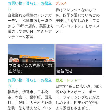
お買い物・暮らし・お役立
グルメ
ち
春はフレッシュないちご
自然溢れる環境のアンナガ
を。四季を通じていちごの
ーデン、福島市内を一望で
美味しさを楽しめる「フロ
きる170坪の店内。英国より
ーズンコットン」もオスス
厳選して買い付けてきたア
メ！
ンティーク家具。
プロタイムズ福島店（郡
山塗装）
猪苗代湖
お買い物・暮らし・お役立
観光・レジャー
ち
日本で4番目に広い湖。湖水
福島市、伊達市、二本松
浴や水上スポーツ、ボー
市、本宮市、桑折町、国見
ト、フィッシングなどが楽
町、川俣町、大玉村の外壁
しめます。四季や時間帯に
塗装、塗り替えならプロタ
より景観もさまざま。