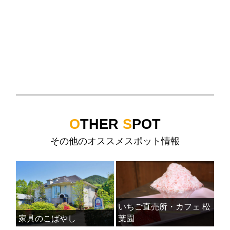
O
THER
S
POT
その他のオススメスポット情報
いちご直売所・カフェ 松
家具のこばやし
葉園